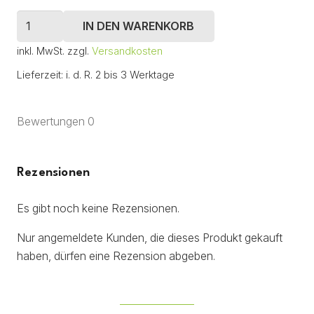
duft+
IN DEN WARENKORB
Granulat
inkl. MwSt.
zzgl.
Versandkosten
mit
Geruchsentferner
Lieferzeit:
i. d. R. 2 bis 3 Werktage
1
l
Bewertungen 0
Menge
Rezensionen
Es gibt noch keine Rezensionen.
Nur angemeldete Kunden, die dieses Produkt gekauft
haben, dürfen eine Rezension abgeben.