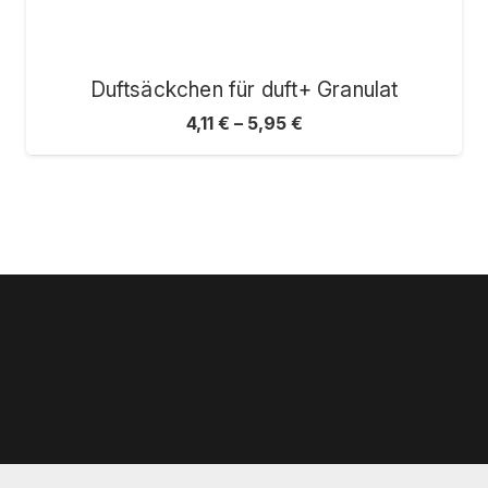
Duftsäckchen für duft+ Granulat
4,11
€
–
5,95
€