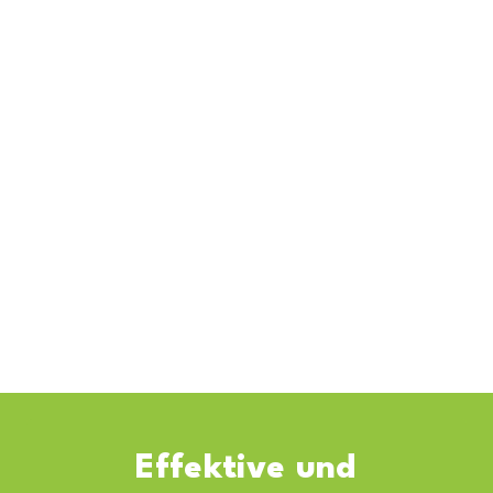
Geräuschentwicklung:
18-32dB
Steuerung:
Programmierung per App
Einsatzbereiche
Eingangsbereiche
Verkaufsflächen
Büroflächen
Messehallen
Effektive und